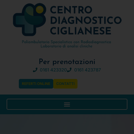
Per prenotazioni
0161 423320
0161 423787
REFERTI ONLINE
CONTATTI