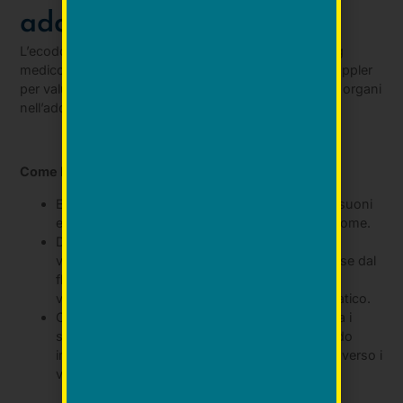
addominale?
L’ecodoppler addominale è una procedura di imaging
medico che combina l’ecografia con la tecnologia Doppler
per valutare il flusso sanguigno attraverso i vasi e gli organi
nell’addome.
Come Funziona l’ecodoppler addominale?
Emissione di Ultrasuoni: Un trasduttore a ultrasuoni
emette onde sonore ad alta frequenza nell’addome.
Doppler Effetto: La tecnologia Doppler rileva le
variazioni nella frequenza degli ultrasuoni riflesse dal
flusso sanguigno. Questo effetto permette di
valutare la direzione e la velocità del flusso ematico.
Creazione delle Immagini: Un computer elabora i
segnali degli ultrasuoni e del Doppler, generando
immagini dettagliate del flusso sanguigno attraverso i
vasi e gli organi addominali.