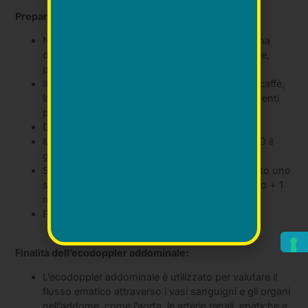
Preparazione all’ecodoppler addominale
Nei 3 giorni che precedono l’esame eseguire una
dieta povera di scorie: ridurre la quantità di pane,
pasta, riso, frutta e verdura.
Il giorno dell’esame è concessa colazione con caffè,
latte o thè e 2 fette biscottate per gli appuntamenti
presi il pomeriggio.
Digiuno per le 6 ore antecedenti l’esame.
MYLICON: 3 compresse dopo ogni pasto SOLO il
giorno che precede l’esame.
Se l’esame è prenotato dopo le h.18 è consentito uno
spuntino alle h.12 con 3 fette di prosciutto cotto + 1
mozzarella.
Portare tutti gli esami eseguiti in precedenza.
Finalità dell’ecodoppler addominale:
L’ecodoppler addominale è utilizzato per valutare il
flusso ematico attraverso i vasi sanguigni e gli organi
nell’addome, come l’aorta, le arterie renali, epatiche e