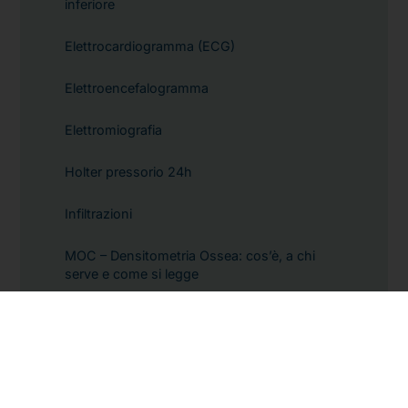
inferiore
Elettrocardiogramma (ECG)
Elettroencefalogramma
Elettromiografia
Holter pressorio 24h
Infiltrazioni
MOC – Densitometria Ossea: cos’è, a chi
serve e come si legge
Polisonnografia
RX Segmenti Ossei
Spirometria