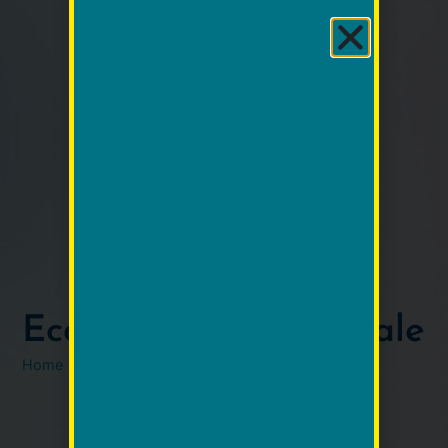
Ecodoppler addominale
Home
/
Eco
do
ppler
addominale