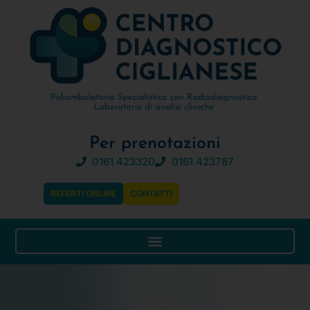
Per prenotazioni
0161 423320
0161 423787
REFERTI ONLINE
CONTATTI