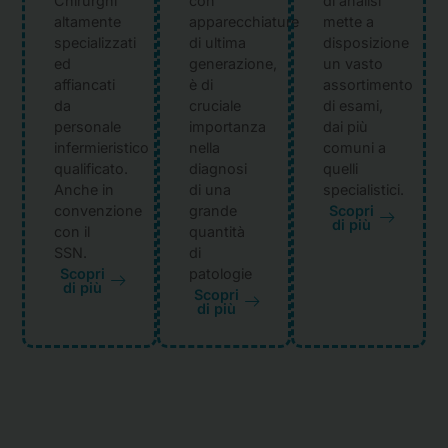
Chirurghi
con
di analisi
altamente
apparecchiature
mette a
specializzati
di ultima
disposizione
ed
generazione,
un vasto
affiancati
è di
assortimento
da
cruciale
di esami,
personale
importanza
dai più
infermieristico
nella
comuni a
qualificato.
diagnosi
quelli
Anche in
di una
specialistici.
convenzione
grande
Scopri
di più
con il
quantità
SSN.
di
patologie
Scopri
di più
Scopri
di più