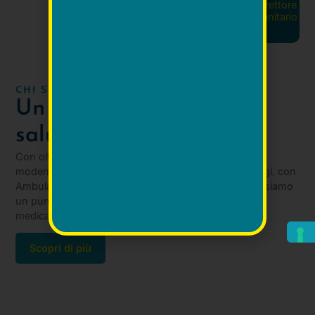
Direttore
Sanitario
CHI SIAMO
Un centro dedicato alla
salute e alla persona
Con oltre due decenni di esperienza, includiamo un
moderno servizio di Radiologia Medica dal 2005. Oggi, con
Ambulatorio Polispecialistico e Laboratorio d’analisi, siamo
un punto di riferimento completo per ogni necessità
medica.
Scopri di più