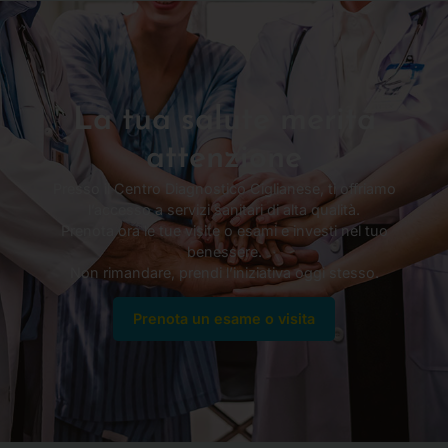
La tua salute merita
attenzione
Presso il Centro Diagnostico Ciglianese, ti offriamo
l’accesso a servizi sanitari di alta qualità.
Prenota ora le tue visite o esami e investi nel tuo
benessere.
Non rimandare, prendi l’iniziativa oggi stesso.
Prenota un esame o visita