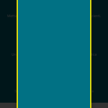
Accoglienza
Mettiamo al centro le esigenze e il benessere dei pazienti.
Personale Competente
Un alto profilo professionale di tutta l’equipe medica
Macchinari innovativi
Sempre al passo con l'evoluzione della medicina