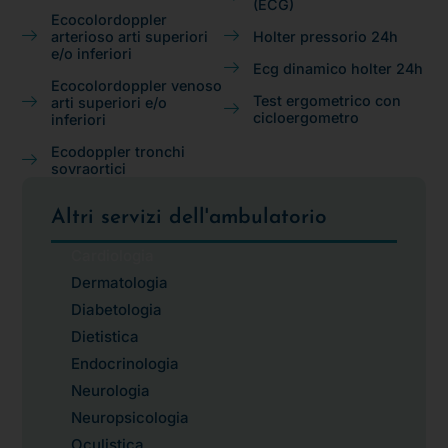
(ECG)
Ecocolordoppler
arterioso arti superiori
Holter pressorio 24h
e/o inferiori
Ecg dinamico holter 24h
Ecocolordoppler venoso
Test ergometrico con
arti superiori e/o
cicloergometro
inferiori
Ecodoppler tronchi
sovraortici
Altri servizi dell'ambulatorio
Cardiologia
Dermatologia
Diabetologia
Dietistica
Endocrinologia
Neurologia
Neuropsicologia
Oculistica