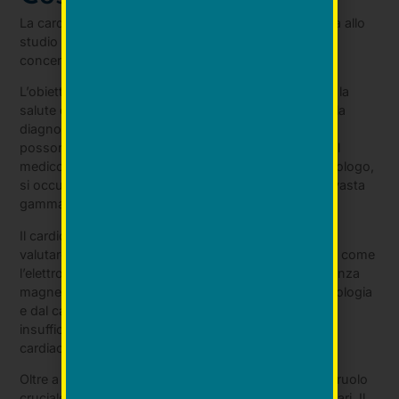
La cardiologia rappresenta la branca medica dedicata allo
studio e alla gestione delle malattie cardiovascolari,
concentrandosi sul cuore e sui vasi sanguigni.
L’obiettivo principale della cardiologia è di preservare la
salute del sistema cardiovascolare, intervenendo nella
diagnosi, trattamento e prevenzione di disturbi che
possono influenzare la normale funzione del cuore.
Il
medico specializzato in cardiologia, noto come cardiologo,
si occupano della diagnosi e del trattamento di una vasta
gamma di condizione cardiovascolari.
Il cardiologo utilizza diversi strumenti diagnostici per
valutare la salute cardiaca dei pazienti, compresi test come
l’elettrocardiogramma, l’ecocardiogramma e la risonanza
magnetica cardiaca. Le condizioni trattate dalla cardiologia
e dal cardiologo includono malattie coronariche,
insufficienza cardiaca, aritmie, malattie delle valvole
cardiache e ipertensione.
Oltre a fornire cure curative, la cardiologia svolge un ruolo
cruciale nella prevenzione delle malattie cardiovascolari. Il