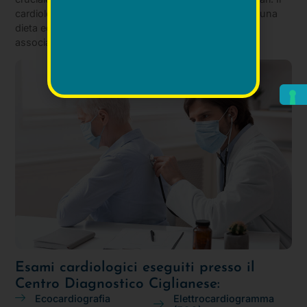
cardiologo offre consigli su stili di vita salutari, come una
dieta equilibrata e l’esercizio fisico, per ridurre i rischi
associati alle malattie cardiache.
Esami cardiologici eseguiti presso il
Centro Diagnostico Ciglianese:
Ecocardiografia
Elettrocardiogramma