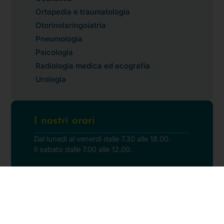
Ortopedia e traumatologia
Otorinolaringoiatria
Pneumologia
Psicologia
Radiologia medica ed ecografia
Urologia
I nostri orari
Dal lunedì al venerdì dalle 7.30 alle 18.00.
Il sabato dalle 7.00 alle 12.00.
Prenota una visita o esame