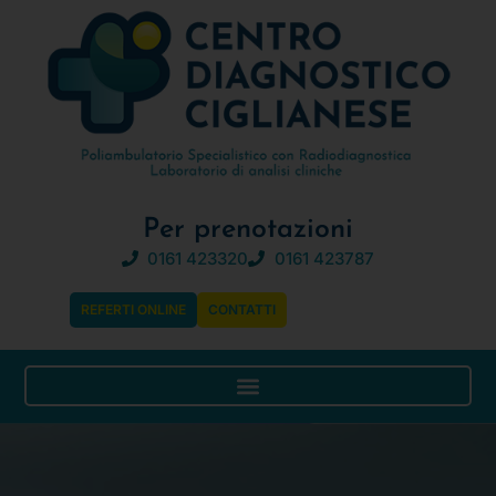
Per prenotazioni
0161 423320
0161 423787
REFERTI ONLINE
CONTATTI